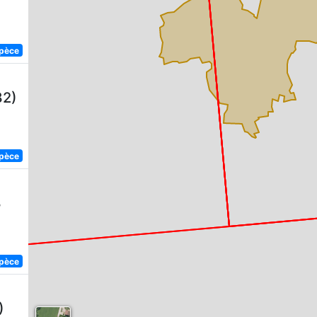
spèce
82)
spèce
8
spèce
)