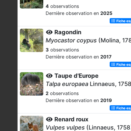
4
observations
Dernière observation en
2025
Fiche e
Ragondin
Myocastor coypus
(Molina, 17
3
observations
Dernière observation en
2017
Fiche e
Taupe d'Europe
Talpa europaea
Linnaeus, 175
2
observations
Dernière observation en
2019
Fiche e
Renard roux
Vulpes vulpes
(Linnaeus, 1758