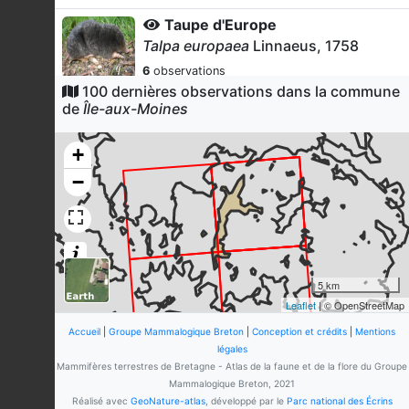
Taupe d'Europe
Talpa europaea
Linnaeus, 1758
6
observations
Dernière observation en
2018
100 dernières observations dans la commune
Fiche espèce
de
Île-aux-Moines
Écureuil roux
Sciurus vulgaris
Linnaeus, 1758
+
5
observations
−
Dernière observation en
2019
Fiche espèce
Chevreuil européen
Capreolus capreolus
(Linnaeus,
1758)
1
observation
5 km
Dernière observation en
2019
Fiche espèce
Leaflet
| © OpenStreetMap
Mulot sylvestre
Accueil
|
Groupe Mammalogique Breton
|
Conception et crédits
|
Mentions
Apodemus sylvaticus
(Linnaeus,
légales
1758)
Mammifères terrestres de Bretagne - Atlas de la faune et de la flore du Groupe
Mammalogique Breton, 2021
1
observation
Réalisé avec
GeoNature-atlas
, développé par le
Parc national des Écrins