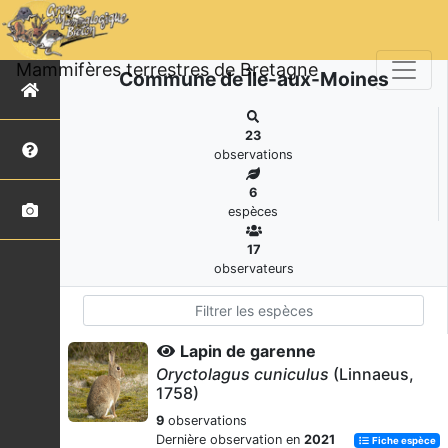
Mammifères terrestres de Bretagne
Commune de Île-aux-Moines
23
observations
6
espèces
17
observateurs
Lapin de garenne
Oryctolagus cuniculus
(Linnaeus,
1758)
9
observations
Dernière observation en
2021
Fiche espèce