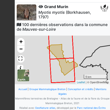
Grand Murin
Myotis myotis
(Borkhausen,
1797)
38
observations
100 dernières observations dans la commune
Dernière observation en
2026
de
Mauves-sur-Loire
Fiche espèce
Murin de Daubenton
+
Myotis daubentonii
(Kuhl, 1817)
−
31
observations
Dernière observation en
2026
Fiche espèce
Murin de Natterer
Myotis nattereri
(Kuhl, 1817)
23
observations
5 km
Dernière observation en
2026
Fiche espèce
Leaflet
| © OpenStreetMap
Petit rhinolophe
Accueil
|
Groupe Mammalogique Breton
|
Conception et crédits
|
Mentions
Rhinolophus hipposideros
légales
(Borkhausen, 1797)
Mammifères terrestres de Bretagne - Atlas de la faune et de la flore du Groupe
Mammalogique Breton, 2021
22
observations
Réalisé avec
GeoNature-atlas
, développé par le
Parc national des Écrins