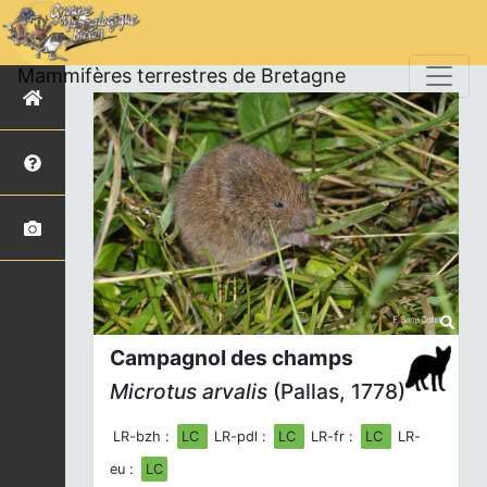
Mammifères terrestres de Bretagne
Campagnol des champs
Microtus arvalis
(Pallas, 1778)
LR-bzh :
LC
LR-pdl :
LC
LR-fr :
LC
LR-
eu :
LC