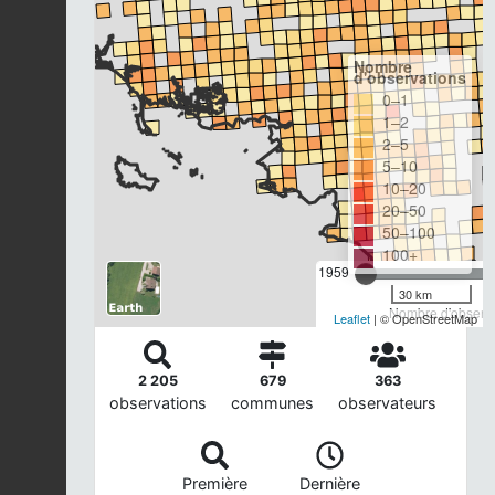
Nombre
d'observations
0–1
1–2
2–5
5–10
10–20
20–50
50–100
100+
1959
30 km
Nombre d'observa
Leaflet
| © OpenStreetMap
2 205
679
363
observations
communes
observateurs
Première
Dernière