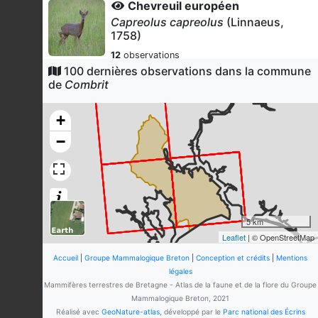
Chevreuil européen
Capreolus capreolus
(Linnaeus,
1758)
12
observations
Dernière observation en
2026
100 dernières observations dans la commune
Fiche espèce
de
Combrit
Lapin de garenne
Oryctolagus cuniculus
(Linnaeus,
+
1758)
−
12
observations
Dernière observation en
2019
Fiche espèce
Renard roux
Vulpes vulpes
(Linnaeus, 1758)
10
observations
5 km
Dernière observation en
2026
Fiche espèce
Leaflet
| © OpenStreetMap
Blaireau européen
Accueil
|
Groupe Mammalogique Breton
|
Conception et crédits
|
Mentions
Meles meles
(Linnaeus, 1758)
légales
Mammifères terrestres de Bretagne - Atlas de la faune et de la flore du Groupe
10
observations
Mammalogique Breton, 2021
Dernière observation en
2020
Fiche espèce
Réalisé avec
GeoNature-atlas
, développé par le
Parc national des Écrins