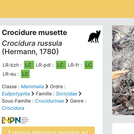
Crocidure musette
Crocidura russula
(Hermann, 1780)
LR-bzh :
LC
LR-pdl :
LC
LR-fr :
LC
Prev
LR-eu :
LC
Classe :
Mammalia
Ordre :
Eulipotyphla
Famille :
Soricidae
Sous-Famille :
Crocidurinae
Genre :
Crocidura
1
taxon(s) inférieur(s) agrégé(s) sur