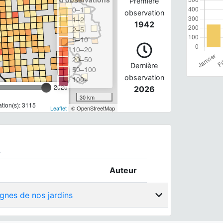
Première
0–1
observation
1–2
1942
2–5
5–10
10–20
20–50
Dernière
50–100
observation
100+
2026
2026
30 km
tion(s): 3115
Leaflet
| © OpenStreetMap
Auteur
ignes de nos jardins