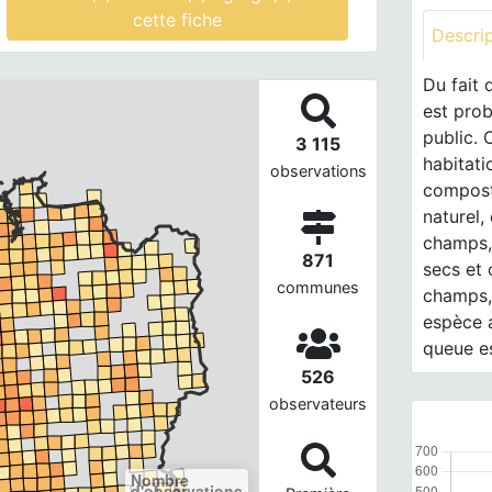
cette fiche
Descri
Du fait 
est pro
public. 
3 115
habitati
observations
compost,
naturel,
champs, 
871
secs et
communes
champs,
espèce a
queue es
526
observateurs
Nombre
d'observations