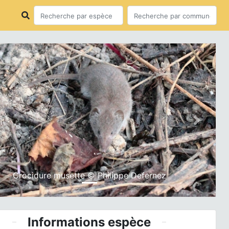
ious
Next
Crocidure musette © Philippe Defernez
Informations espèce