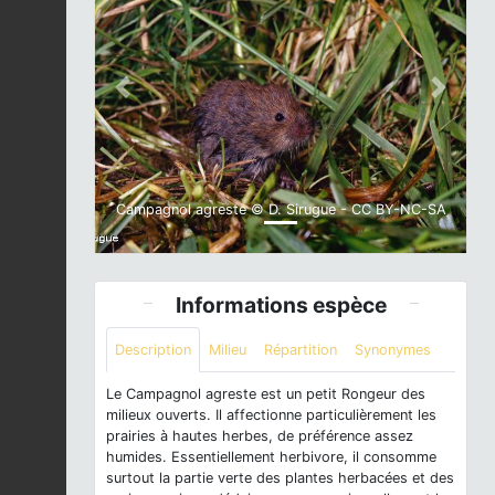
Previous
Next
Campagnol agreste © D. Sirugue - CC BY-NC-SA
Informations espèce
Description
Milieu
Répartition
Synonymes
Le Campagnol agreste est un petit Rongeur des
milieux ouverts. Il affectionne particulièrement les
prairies à hautes herbes, de préférence assez
humides. Essentiellement herbivore, il consomme
surtout la partie verte des plantes herbacées et des