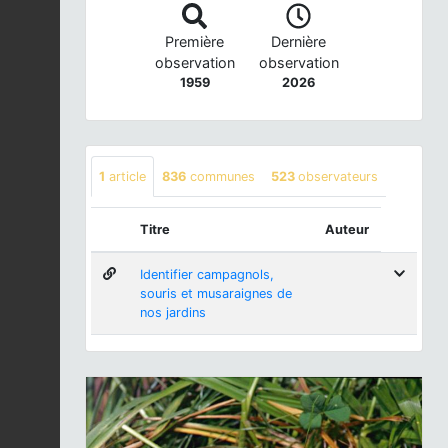
Première
Dernière
observation
observation
1959
2026
1
article
836
communes
523
observateurs
Titre
Auteur
Identifier campagnols,
souris et musaraignes de
nos jardins