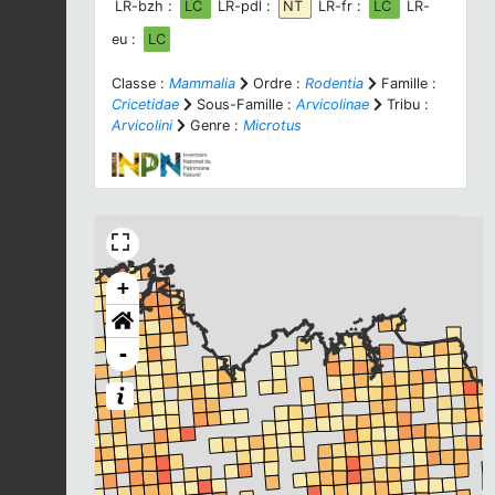
LR-bzh :
LC
LR-pdl :
NT
LR-fr :
LC
LR-
eu :
LC
Classe :
Mammalia
Ordre :
Rodentia
Famille :
Cricetidae
Sous-Famille :
Arvicolinae
Tribu :
Arvicolini
Genre :
Microtus
+
-