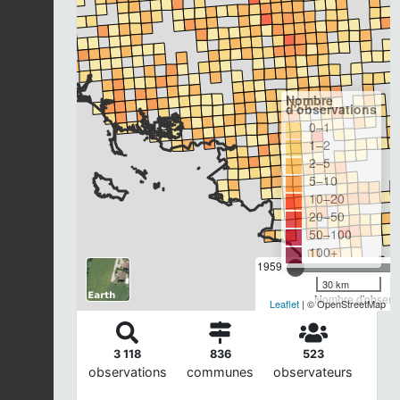
Nombre
d'observations
0–1
1–2
2–5
5–10
10–20
20–50
50–100
100+
1959
30 km
Nombre d'observa
Leaflet
| © OpenStreetMap
3 118
836
523
observations
communes
observateurs