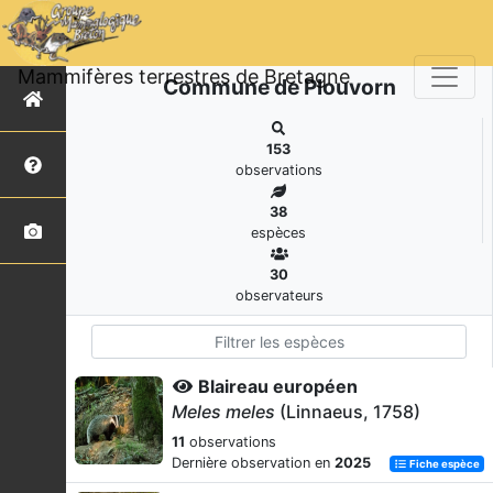
Mammifères terrestres de Bretagne
Commune de Plouvorn
153
observations
38
espèces
30
observateurs
Blaireau européen
Meles meles
(Linnaeus, 1758)
11
observations
Dernière observation en
2025
Fiche espèce