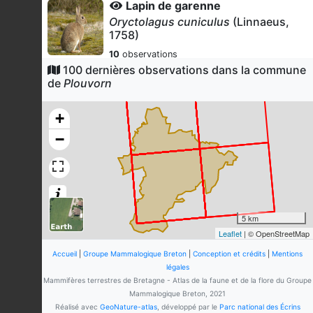
Lapin de garenne
Oryctolagus cuniculus
(Linnaeus,
1758)
10
observations
Dernière observation en
2014
100 dernières observations dans la commune
Fiche espèce
de
Plouvorn
Renard roux
Vulpes vulpes
(Linnaeus, 1758)
+
9
observations
−
Dernière observation en
2018
Fiche espèce
Loutre d'Europe
Lutra lutra
(Linnaeus, 1758)
9
observations
Dernière observation en
2016
Fiche espèce
5 km
Leaflet
| © OpenStreetMap
Lièvre d'Europe
Lepus europaeus
Pallas, 1778
Accueil
|
Groupe Mammalogique Breton
|
Conception et crédits
|
Mentions
légales
9
observations
Mammifères terrestres de Bretagne - Atlas de la faune et de la flore du Groupe
Dernière observation en
2018
Fiche espèce
Mammalogique Breton, 2021
Réalisé avec
GeoNature-atlas
, développé par le
Parc national des Écrins
Campagnol amphibie