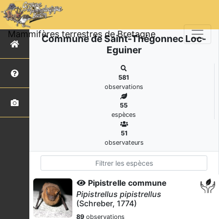
Mammifères terrestres de Bretagne
Commune de Saint-Thégonnec Loc-
Eguiner
581
observations
55
espèces
51
observateurs
Pipistrelle commune
Pipistrellus pipistrellus
(Schreber, 1774)
89
observations