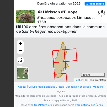
Dernière observation en
2025
Fiche espèce
Hérisson d'Europe
Erinaceus europaeus
Linnaeus,
1758
100 dernières observations dans la commune
36
observations
de
Saint-Thégonnec Loc-Eguiner
Dernière observation en
2026
Fiche espèce
Loutre d'Europe
+
Lutra lutra
(Linnaeus, 1758)
−
34
observations
Dernière observation en
2026
Fiche espèce
Renard roux
Vulpes vulpes
(Linnaeus, 1758)
10 km
32
observations
Leaflet
| © OpenStreetMap
Dernière observation en
2025
Fiche espèce
Accueil
|
Groupe Mammalogique Breton
|
Conception et crédits
|
Mentions
Taupe d'Europe
légales
Mammifères terrestres de Bretagne - Atlas de la faune et de la flore du Groupe
Talpa europaea
Linnaeus, 1758
Mammalogique Breton, 2021
27
observations
Réalisé avec
GeoNature-atlas
, développé par le
Parc national des Écrins