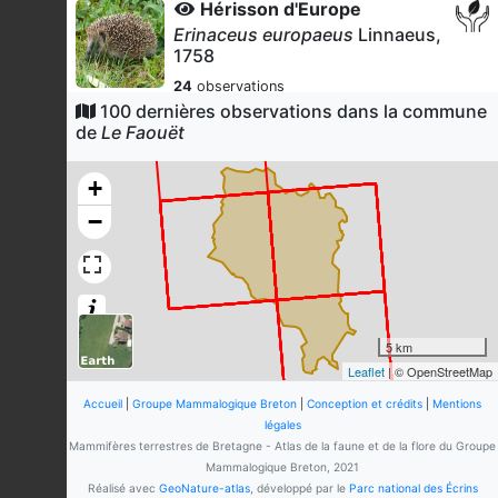
Hérisson d'Europe
Erinaceus europaeus
Linnaeus,
1758
24
observations
Dernière observation en
2020
100 dernières observations dans la commune
Fiche espèce
de
Le Faouët
Taupe d'Europe
Talpa europaea
Linnaeus, 1758
+
17
observations
−
Dernière observation en
2013
Fiche espèce
Lapin de garenne
Oryctolagus cuniculus
(Linnaeus,
1758)
14
observations
5 km
Dernière observation en
2019
Fiche espèce
Leaflet
| © OpenStreetMap
Renard roux
Accueil
|
Groupe Mammalogique Breton
|
Conception et crédits
|
Mentions
Vulpes vulpes
(Linnaeus, 1758)
légales
Mammifères terrestres de Bretagne - Atlas de la faune et de la flore du Groupe
11
observations
Mammalogique Breton, 2021
Dernière observation en
2020
Fiche espèce
Réalisé avec
GeoNature-atlas
, développé par le
Parc national des Écrins