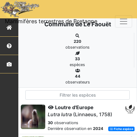
Mammifères terrestres de Bretagne
Commune de Le Faouët
220
observations
33
espèces
44
observateurs
Loutre d'Europe
Lutra lutra
(Linnaeus, 1758)
30
observations
Dernière observation en
2024
Fiche espèce