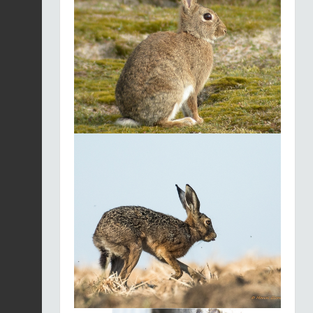
Écureuil roux | Sciurus
vulgaris
Fiche espèce
2026-07-29 00:00:00
Blaireau européen |
Meles meles
Fiche espèce
2026-07-29 00:00:00
Ragondin | Myocastor
coypus
Fiche espèce
2026-07-29 00:00:00
Écureuil roux | Sciurus
vulgaris
Fiche espèce
2026-07-29 00:00:00
Ragondin | Myocastor
coypus
Fiche espèce
2026-07-29 00:00:00