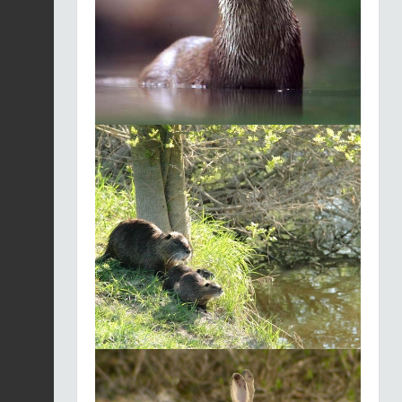
Chevreuil européen |
Capreolus capreolus
Fiche espèce
2026-07-30 00:00:00
Grand rhinolophe |
Rhinolophus
Fiche espèce
ferrumequinum
2026-07-30 00:00:00
Martre / Fouine |
Martes martes /
Fiche espèce
Martes foina
2026-07-30 00:00:00
Renard roux | Vulpes
vulpes
Fiche espèce
2026-07-30 00:00:00
Mulot sylvestre |
Apodemus sylvaticus
Fiche espèce
2026-07-29 00:00:00