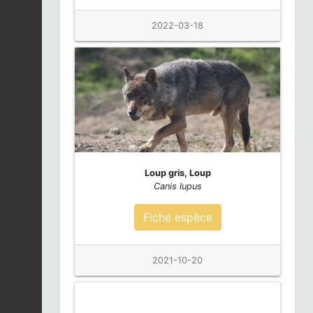
2026-08-01 00:00:00
2022-03-18
Petit rhinolophe |
Rhinolophus
Fiche espèce
hipposideros
2026-08-01 00:00:00
Lapin de garenne |
Oryctolagus cuniculus
Fiche espèce
2026-08-01 00:00:00
Loup gris, Loup
Grand rhinolophe |
Canis lupus
Rhinolophus
Fiche espèce
ferrumequinum
Fiche espèce
2026-08-01 00:00:00
Petit rhinolophe |
2021-10-20
Rhinolophus
Fiche espèce
hipposideros
2026-08-01 00:00:00