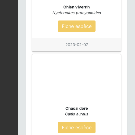
2026-08-02
Chien viverrin
00:00:00
Nyctereutes procyonoides
Fiche espèce
Blaireau européen |
Meles meles
Fiche espèce
2026-08-02
00:00:00
2023-02-07
Écureuil roux | Sciurus
vulgaris
Fiche espèce
2026-08-02
00:00:00
Hérisson d'Europe |
Erinaceus europaeus
Fiche espèce
2026-08-02
Chacal doré
00:00:00
Canis aureus
Hérisson d'Europe |
Fiche espèce
Erinaceus europaeus
Fiche espèce