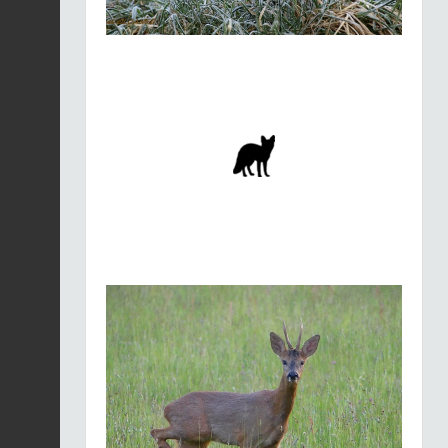
Petit rhinolophe |
Rhinolophus
Fiche espèce
hipposideros
2026-07-30 00:00:00
Campagnol amphibie |
Arvicola sapidus
Fiche espèce
2026-07-30 00:00:00
Renard roux | Vulpes
vulpes
Fiche espèce
2026-07-30 00:00:00
Blaireau européen |
Meles meles
Fiche espèce
2026-07-30 00:00:00
Petit rhinolophe |
Rhinolophus
Fiche espèce