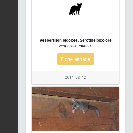
Renard roux | Vulpes
vulpes
Fiche espèce
2026-08-01 00:00:00
Pipistrellus
2026-08-01 00:00:00
Fiche espèce
Vespertilion bicolore, Sérotine bicolore
Vespertilio murinus
Petit rhinolophe |
Fiche espèce
Rhinolophus
Fiche espèce
hipposideros
2026-07-31 00:00:00
2014-09-12
Grand rhinolophe |
Rhinolophus
Fiche espèce
ferrumequinum
2026-07-31 00:00:00
Renard roux | Vulpes
vulpes
Fiche espèce
2026-07-31 00:00:00