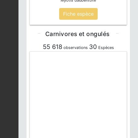
Myotis daubentonii
Fiche espèce
Carnivores et ongulés
55 618
30
observations
Espèces