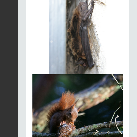
Grand rhinolophe |
Rhinolophus
Fiche espèce
ferrumequinum
2026-07-29 00:00:00
Rattus norvegicus
2026-07-29 00:00:00
Fiche espèce
Muscardin |
Muscardinus
Fiche espèce
avellanarius
2026-07-28 00:00:00
Hérisson d'Europe |
Erinaceus europaeus
Fiche espèce
2026-07-28 00:00:00
Musaraigne