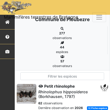
Mammifères terrestres de Bretagne
Commune de Ploubezre
277
observations
44
espèces
57
observateurs
Petit rhinolophe
Rhinolophus hipposideros
(Borkhausen, 1797)
62
observations
Dernière observation en
2026
Fiche espèce