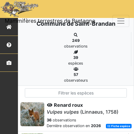
Mammifères terrestres de Bretagne
Commune de Saint-Brandan
249
observations
39
espèces
57
observateurs
Renard roux
Vulpes vulpes
(Linnaeus, 1758)
36
observations
Dernière observation en
2026
Fiche espèce