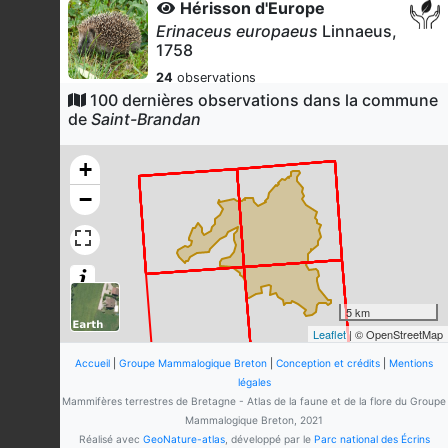
Hérisson d'Europe
Erinaceus europaeus
Linnaeus,
1758
24
observations
Dernière observation en
2022
100 dernières observations dans la commune
Fiche espèce
de
Saint-Brandan
Blaireau européen
Meles meles
(Linnaeus, 1758)
+
23
observations
−
Dernière observation en
2025
Fiche espèce
Loutre d'Europe
Lutra lutra
(Linnaeus, 1758)
17
observations
Dernière observation en
2024
Fiche espèce
5 km
Leaflet
| © OpenStreetMap
Écureuil roux
Sciurus vulgaris
Linnaeus, 1758
Accueil
|
Groupe Mammalogique Breton
|
Conception et crédits
|
Mentions
légales
17
observations
Mammifères terrestres de Bretagne - Atlas de la faune et de la flore du Groupe
Dernière observation en
2019
Fiche espèce
Mammalogique Breton, 2021
Réalisé avec
GeoNature-atlas
, développé par le
Parc national des Écrins
Pipistrelle commune