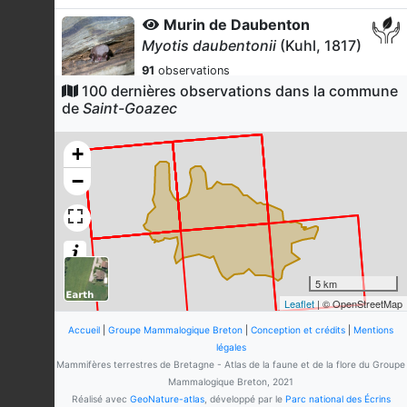
Murin de Daubenton
Myotis daubentonii
(Kuhl, 1817)
91
observations
Dernière observation en
2025
100 dernières observations dans la commune
Fiche espèce
de
Saint-Goazec
Loutre d'Europe
Lutra lutra
(Linnaeus, 1758)
+
90
observations
−
Dernière observation en
2020
Fiche espèce
Murin à oreilles échancrées
Myotis emarginatus
(É. Geoffroy
Saint-Hilaire, 1806)
81
observations
5 km
Dernière observation en
2026
Fiche espèce
Leaflet
| © OpenStreetMap
Rat musqué
Accueil
|
Groupe Mammalogique Breton
|
Conception et crédits
|
Mentions
Ondatra zibethicus
(Linnaeus, 1766)
légales
Mammifères terrestres de Bretagne - Atlas de la faune et de la flore du Groupe
35
observations
Mammalogique Breton, 2021
Dernière observation en
1999
Fiche espèce
Réalisé avec
GeoNature-atlas
, développé par le
Parc national des Écrins