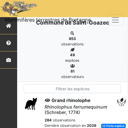
Mammifères terrestres de Bretagne
Commune de Saint-Goazec
853
observations
49
espèces
61
observateurs
Grand rhinolophe
Rhinolophus ferrumequinum
(Schreber, 1774)
284
observations
Dernière observation en
2026
Fiche espèce