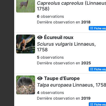
Capreolus capreolus
(Linnaeus
1758)
6
observations
Dernière observation en
2018
Fiche e
Écureuil roux
Sciurus vulgaris
Linnaeus,
1758
5
observations
Dernière observation en
2025
Fiche e
Taupe d'Europe
Talpa europaea
Linnaeus, 175
4
observations
Dernière observation en
2019
Fiche e