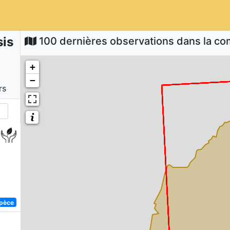
is
100 dernières observations dans la 
+
−
rs
spèce