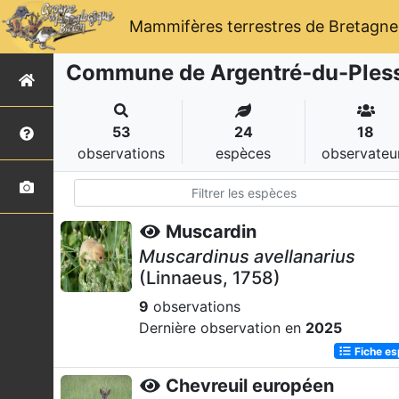
Mammifères terrestres de Bretagne
Commune de Argentré-du-Pless
53
24
18
observations
espèces
observateu
Muscardin
Muscardinus avellanarius
(Linnaeus, 1758)
9
observations
Dernière observation en
2025
Fiche e
Chevreuil européen