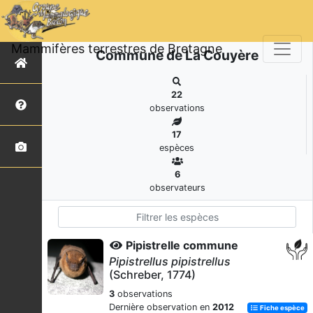
Mammifères terrestres de Bretagne
Commune de La Couyère
22
observations
17
espèces
6
observateurs
Pipistrelle commune
Pipistrellus pipistrellus
(Schreber, 1774)
3
observations
Dernière observation en
2012
Fiche espèce