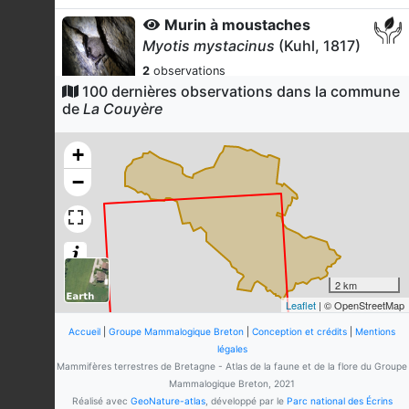
Murin à moustaches
Myotis mystacinus
(Kuhl, 1817)
2
observations
Dernière observation en
2012
100 dernières observations dans la commune
Fiche espèce
de
La Couyère
Oreillard gris
Plecotus austriacus
(J. B.
+
Fischer, 1829)
−
2
observations
Dernière observation en
2012
Fiche espèce
Mulot sylvestre
Apodemus sylvaticus
(Linnaeus,
1758)
2 km
2
observations
Leaflet
| © OpenStreetMap
Dernière observation en
2022
Fiche espèce
Accueil
|
Groupe Mammalogique Breton
|
Conception et crédits
|
Mentions
Crocidure musette
légales
Crocidura russula
(Hermann, 1780)
Mammifères terrestres de Bretagne - Atlas de la faune et de la flore du Groupe
Mammalogique Breton, 2021
1
observation
Réalisé avec
GeoNature-atlas
, développé par le
Parc national des Écrins