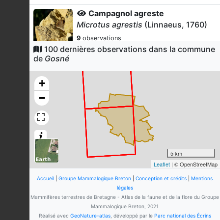
Campagnol agreste
Microtus agrestis
(Linnaeus, 1760)
9
observations
Dernière observation en
2024
100 dernières observations dans la commune
Fiche espèce
de
Gosné
Campagnol des champs
Microtus arvalis
(Pallas, 1778)
+
9
observations
−
Dernière observation en
2024
Fiche espèce
Campagnol souterrain
Microtus subterraneus
(de Sélys-
Longchamps, 1836)
9
observations
5 km
Dernière observation en
2024
Fiche espèce
Leaflet
| © OpenStreetMap
Musaraigne couronnée
Accueil
|
Groupe Mammalogique Breton
|
Conception et crédits
|
Mentions
Sorex coronatus
Millet, 1828
légales
Mammifères terrestres de Bretagne - Atlas de la faune et de la flore du Groupe
8
observations
Mammalogique Breton, 2021
Dernière observation en
2024
Fiche espèce
Réalisé avec
GeoNature-atlas
, développé par le
Parc national des Écrins