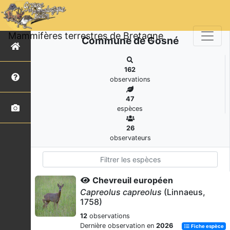
Mammifères terrestres de Bretagne
Commune de Gosné
162
observations
47
espèces
26
observateurs
Chevreuil européen
Capreolus capreolus
(Linnaeus,
1758)
12
observations
Dernière observation en
2026
Fiche espèce