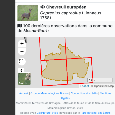
Chevreuil européen
Capreolus capreolus
(Linnaeus,
1758)
16
observations
100 dernières observations dans la commune
Dernière observation en
2019
de
Mesnil-Roc'h
Fiche espèce
Renard roux
+
Vulpes vulpes
(Linnaeus, 1758)
−
12
observations
Dernière observation en
2019
Fiche espèce
Écureuil roux
Sciurus vulgaris
Linnaeus, 1758
10
observations
5 km
Dernière observation en
2017
Fiche espèce
Leaflet
| © OpenStreetMap
Muscardin
Accueil
|
Groupe Mammalogique Breton
|
Conception et crédits
|
Mentions
Muscardinus avellanarius
légales
(Linnaeus, 1758)
Mammifères terrestres de Bretagne - Atlas de la faune et de la flore du Groupe
Mammalogique Breton, 2021
8
observations
Réalisé avec
GeoNature-atlas
, développé par le
Parc national des Écrins