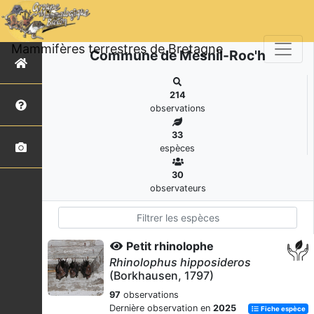
Mammifères terrestres de Bretagne
Commune de Mesnil-Roc'h
214
observations
33
espèces
30
observateurs
Petit rhinolophe
Rhinolophus hipposideros
(Borkhausen, 1797)
97
observations
Dernière observation en
2025
Fiche espèce