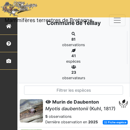
Mammifères terrestres de Bretagne
Commune de Teillay
81
observations
41
espèces
23
observateurs
Murin de Daubenton
Myotis daubentonii
(Kuhl, 1817)
5
observations
Dernière observation en
2025
Fiche espèce