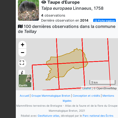
Taupe d'Europe
Talpa europaea
Linnaeus, 1758
4
observations
Dernière observation en
2014
Fiche espèce
100 dernières observations dans la commune
Muscardin
de
Teillay
Muscardinus avellanarius
(Linnaeus, 1758)
+
4
observations
−
Dernière observation en
2025
Fiche espèce
Myotis
alcathoe_brandtii_mystacinus
Myotis alcathoe
/
Myotis brandtii
/
Myotis mystacinus
5 km
4
observations
Leaflet
| © OpenStreetMap
Dernière observation en
2025
Fiche espèce
Accueil
|
Groupe Mammalogique Breton
|
Conception et crédits
|
Mentions
Renard roux
légales
Vulpes vulpes
(Linnaeus, 1758)
Mammifères terrestres de Bretagne - Atlas de la faune et de la flore du Groupe
Mammalogique Breton, 2021
3
observations
Réalisé avec
GeoNature-atlas
, développé par le
Parc national des Écrins