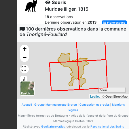
Souris
Muridae Illiger, 1815
18
observations
Dernière observation en
2013
Fiche espèce
100 dernières observations dans la commune
Sanglier
de
Thorigné-Fouillard
Sus scrofa
Linnaeus, 1758
17
observations
+
Dernière observation en
2023
Fiche espèce
−
Pipistrelle commune
Pipistrellus pipistrellus
(Schreber, 1774)
14
observations
Dernière observation en
2023
Fiche espèce
5 km
Leaflet
| © OpenStreetMap
Chevreuil européen
Capreolus capreolus
(Linnaeus,
Accueil
|
Groupe Mammalogique Breton
|
Conception et crédits
|
Mentions
1758)
légales
Mammifères terrestres de Bretagne - Atlas de la faune et de la flore du Groupe
14
observations
Mammalogique Breton, 2021
Dernière observation en
2023
Fiche espèce
Réalisé avec
GeoNature-atlas
, développé par le
Parc national des Écrins