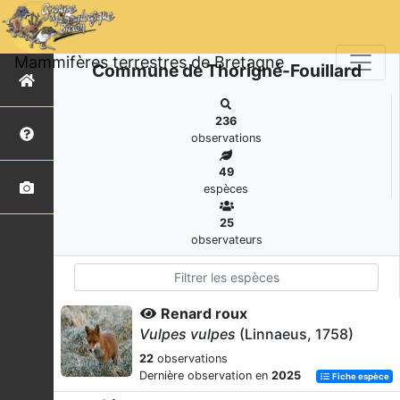
Mammifères terrestres de Bretagne
Commune de Thorigné-Fouillard
236
observations
49
espèces
25
observateurs
Renard roux
Vulpes vulpes
(Linnaeus, 1758)
22
observations
Dernière observation en
2025
Fiche espèce