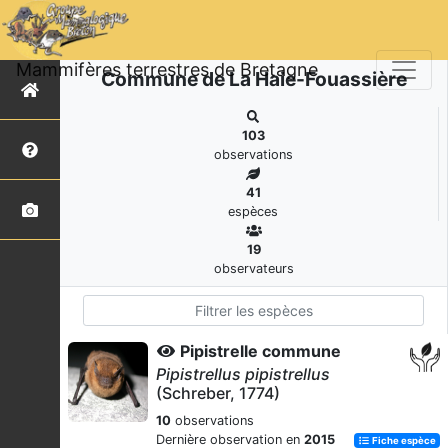
Mammifères terrestres de Bretagne
Commune de La Haie-Fouassière
103
observations
41
espèces
19
observateurs
Pipistrelle commune
Pipistrellus pipistrellus
(Schreber, 1774)
10
observations
Dernière observation en
2015
Fiche espèce