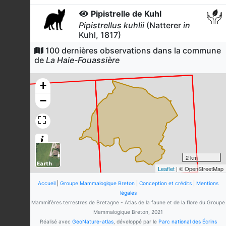
Pipistrelle de Kuhl
Pipistrellus kuhlii
(Natterer
in
Kuhl, 1817)
10
observations
100 dernières observations dans la commune
Dernière observation en
2015
de
La Haie-Fouassière
Fiche espèce
Barbastelle d'Europe
+
Barbastella barbastellus
(Schreber, 1774)
−
5
observations
Dernière observation en
2015
Fiche espèce
Hérisson d'Europe
Erinaceus europaeus
Linnaeus,
2 km
1758
Leaflet
| © OpenStreetMap
4
observations
Dernière observation en
2015
Accueil
|
Groupe Mammalogique Breton
|
Conception et crédits
|
Mentions
Fiche espèce
légales
Noctule commune
Mammifères terrestres de Bretagne - Atlas de la faune et de la flore du Groupe
Nyctalus noctula
(Schreber,
Mammalogique Breton, 2021
1774)
Réalisé avec
GeoNature-atlas
, développé par le
Parc national des Écrins