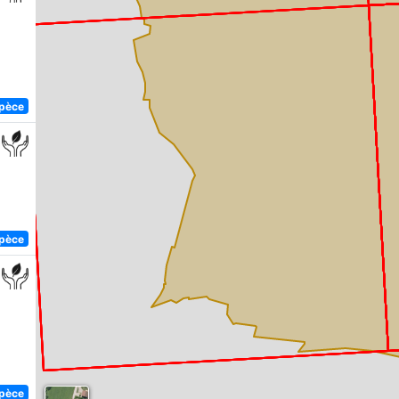
spèce
spèce
spèce