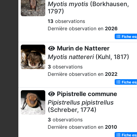
Myotis myotis
(Borkhausen,
1797)
13
observations
Dernière observation en
2026
Fiche e
Murin de Natterer
Myotis nattereri
(Kuhl, 1817)
3
observations
Dernière observation en
2022
Fiche e
Pipistrelle commune
Pipistrellus pipistrellus
(Schreber, 1774)
3
observations
Dernière observation en
2010
Fiche e