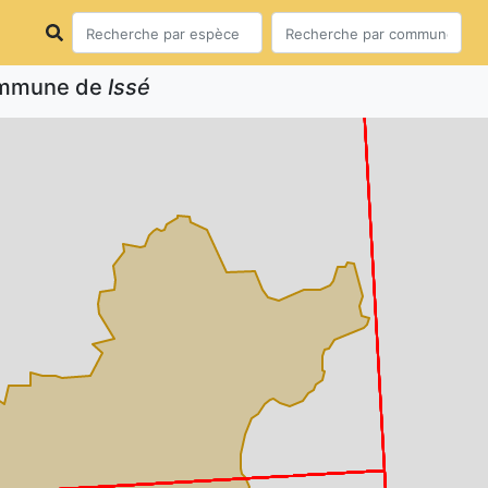
commune de
Issé