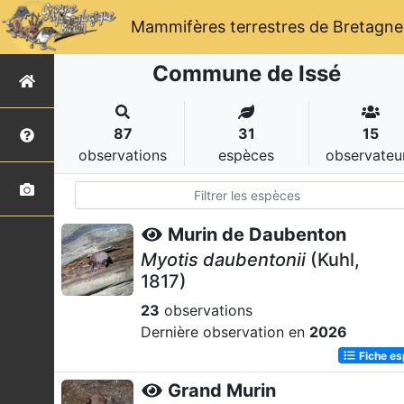
Mammifères terrestres de Bretagne
Commune de Issé
87
31
15
observations
espèces
observateu
Murin de Daubenton
Myotis daubentonii
(Kuhl,
1817)
23
observations
Dernière observation en
2026
Fiche e
Grand Murin