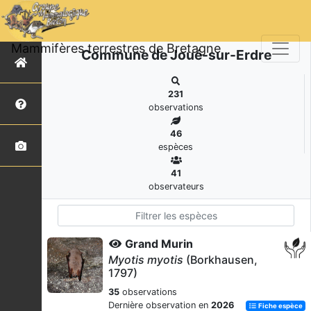
Mammifères terrestres de Bretagne
Commune de Joué-sur-Erdre
231
observations
46
espèces
41
observateurs
Grand Murin
Myotis myotis
(Borkhausen,
1797)
35
observations
Dernière observation en
2026
Fiche espèce