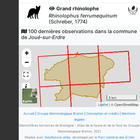
Grand rhinolophe
Rhinolophus ferrumequinum
(Schreber, 1774)
24
observations
100 dernières observations dans la commune
Dernière observation en
2026
de
Joué-sur-Erdre
Fiche espèce
Loutre d'Europe
+
Lutra lutra
(Linnaeus, 1758)
−
16
observations
Dernière observation en
2025
Fiche espèce
Murin de Daubenton
Myotis daubentonii
(Kuhl, 1817)
16
observations
5 km
Dernière observation en
2023
Fiche espèce
Leaflet
| © OpenStreetMap
-
Accueil
|
Groupe Mammalogique Breton
|
Conception et crédits
|
Mentions
Pipistrellus
Kaup, 1829
légales
Mammifères terrestres de Bretagne - Atlas de la faune et de la flore du Groupe
11
observations
Mammalogique Breton, 2021
Dernière observation en
2026
Fiche espèce
Réalisé avec
GeoNature-atlas
, développé par le
Parc national des Écrins