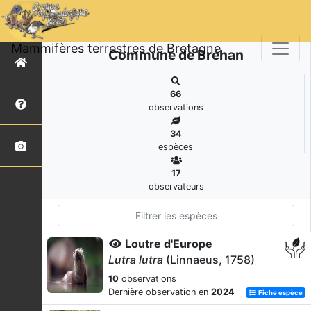
Mammifères terrestres de Bretagne
Commune de Bréhan
66
observations
34
espèces
17
observateurs
Loutre d'Europe
Lutra lutra
(Linnaeus, 1758)
10
observations
Dernière observation en
2024
Fiche espèce