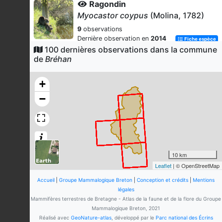
Ragondin
Myocastor coypus
(Molina, 1782)
9
observations
Dernière observation en
2014
Fiche espèce
100 dernières observations dans la commune
Rat musqué
de
Bréhan
Ondatra zibethicus
(Linnaeus, 1766)
6
observations
+
Dernière observation en
2014
Fiche espèce
−
Barbastelle d'Europe
Barbastella barbastellus
(Schreber, 1774)
3
observations
Dernière observation en
2024
Fiche espèce
10 km
Leaflet
| © OpenStreetMap
-
Pipistrellus
Kaup, 1829
Accueil
|
Groupe Mammalogique Breton
|
Conception et crédits
|
Mentions
légales
3
observations
Mammifères terrestres de Bretagne - Atlas de la faune et de la flore du Groupe
Dernière observation en
2013
Fiche espèce
Mammalogique Breton, 2021
Réalisé avec
GeoNature-atlas
, développé par le
Parc national des Écrins
Hérisson d'Europe