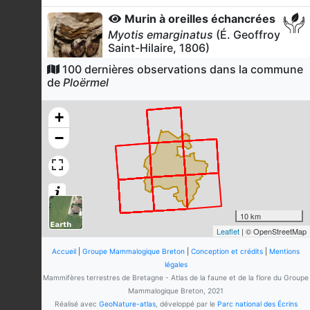
Murin à oreilles échancrées
Myotis emarginatus
(É. Geoffroy
Saint-Hilaire, 1806)
32
observations
100 dernières observations dans la commune
Dernière observation en
2017
de
Ploërmel
Fiche espèce
Renard roux
+
Vulpes vulpes
(Linnaeus, 1758)
−
10
observations
Dernière observation en
2019
Fiche espèce
Hérisson d'Europe
Erinaceus europaeus
Linnaeus,
1758
10 km
9
observations
Leaflet
| © OpenStreetMap
Dernière observation en
2025
Fiche espèce
Accueil
|
Groupe Mammalogique Breton
|
Conception et crédits
|
Mentions
Blaireau européen
légales
Meles meles
(Linnaeus, 1758)
Mammifères terrestres de Bretagne - Atlas de la faune et de la flore du Groupe
Mammalogique Breton, 2021
9
observations
Réalisé avec
GeoNature-atlas
, développé par le
Parc national des Écrins