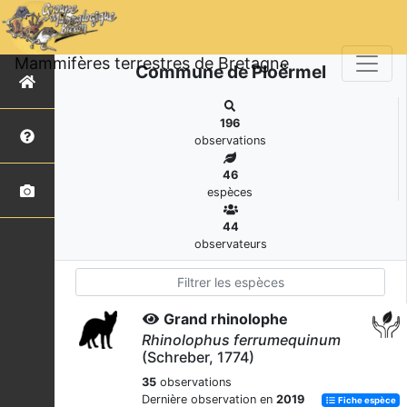
Mammifères terrestres de Bretagne
Commune de Ploërmel
196
observations
46
espèces
44
observateurs
Grand rhinolophe
Rhinolophus ferrumequinum
(Schreber, 1774)
35
observations
Dernière observation en
2019
Fiche espèce