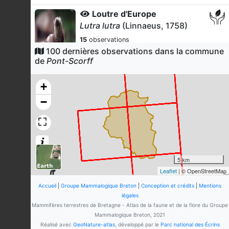
Loutre d'Europe
Lutra lutra
(Linnaeus, 1758)
15
observations
Dernière observation en
2023
100 dernières observations dans la commune
Fiche espèce
de
Pont-Scorff
Grand Murin
Myotis myotis
(Borkhausen,
+
1797)
−
9
observations
Dernière observation en
2022
Fiche espèce
Écureuil roux
Sciurus vulgaris
Linnaeus, 1758
8
observations
5 km
Dernière observation en
2019
Fiche espèce
Leaflet
| © OpenStreetMap
Chevreuil européen
Accueil
|
Groupe Mammalogique Breton
|
Conception et crédits
|
Mentions
Capreolus capreolus
(Linnaeus,
légales
1758)
Mammifères terrestres de Bretagne - Atlas de la faune et de la flore du Groupe
Mammalogique Breton, 2021
5
observations
Réalisé avec
GeoNature-atlas
, développé par le
Parc national des Écrins