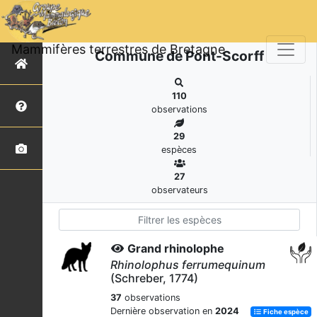
Mammifères terrestres de Bretagne
Commune de Pont-Scorff
110
observations
29
espèces
27
observateurs
Grand rhinolophe
Rhinolophus ferrumequinum
(Schreber, 1774)
37
observations
Dernière observation en
2024
Fiche espèce