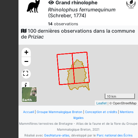
Grand rhinolophe
Rhinolophus ferrumequinum
(Schreber, 1774)
14
observations
Dernière observation en
2026
100 dernières observations dans la commune
Fiche espèce
de
Priziac
Petit rhinolophe
Rhinolophus hipposideros
+
(Borkhausen, 1797)
−
11
observations
Dernière observation en
2026
Fiche espèce
Blaireau européen
Meles meles
(Linnaeus, 1758)
11
observations
10 km
Dernière observation en
2022
Fiche espèce
Leaflet
| © OpenStreetMap
Hérisson d'Europe
Accueil
|
Groupe Mammalogique Breton
|
Conception et crédits
|
Mentions
Erinaceus europaeus
Linnaeus,
légales
1758
Mammifères terrestres de Bretagne - Atlas de la faune et de la flore du Groupe
Mammalogique Breton, 2021
10
observations
Réalisé avec
GeoNature-atlas
, développé par le
Parc national des Écrins