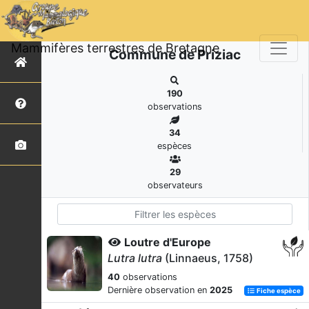
Mammifères terrestres de Bretagne
Commune de Priziac
190
observations
34
espèces
29
observateurs
Loutre d'Europe
Lutra lutra
(Linnaeus, 1758)
40
observations
Dernière observation en
2025
Fiche espèce