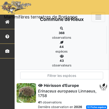
Mammifères terrestres de Bretagne
Commune de Rieux
368
observations
44
espèces
43
observateurs
Hérisson d'Europe
Erinaceus europaeus
Linnaeus,
1758
41
observations
Dernière observation en
2026
Fiche espèce