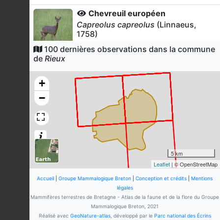
Chevreuil européen
Capreolus capreolus
(Linnaeus,
1758)
40
observations
100 dernières observations dans la commune
Dernière observation en
2025
de
Rieux
Fiche espèce
Ragondin
+
Myocastor coypus
(Molina, 1782)
−
36
observations
Dernière observation en
2026
Fiche espèce
Blaireau européen
Meles meles
(Linnaeus, 1758)
27
observations
5 km
Dernière observation en
2026
Fiche espèce
Leaflet
| © OpenStreetMap
Lièvre d'Europe
Accueil
|
Groupe Mammalogique Breton
|
Conception et crédits
|
Mentions
Lepus europaeus
Pallas, 1778
légales
Mammifères terrestres de Bretagne - Atlas de la faune et de la flore du Groupe
25
observations
Mammalogique Breton, 2021
Dernière observation en
2026
Fiche espèce
Réalisé avec
GeoNature-atlas
, développé par le
Parc national des Écrins