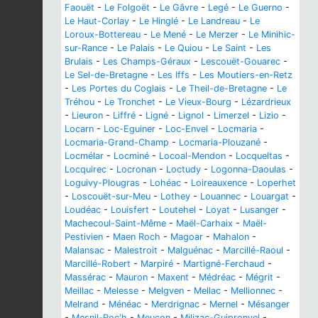
Faouët
-
Le Folgoët
-
Le Gâvre
-
Legé
-
Le Guerno
-
Le Haut-Corlay
-
Le Hinglé
-
Le Landreau
-
Le
Loroux-Bottereau
-
Le Mené
-
Le Merzer
-
Le Minihic-
sur-Rance
-
Le Palais
-
Le Quiou
-
Le Saint
-
Les
Brulais
-
Les Champs-Géraux
-
Lescouët-Gouarec
-
Le Sel-de-Bretagne
-
Les Iffs
-
Les Moutiers-en-Retz
-
Les Portes du Coglais
-
Le Theil-de-Bretagne
-
Le
Tréhou
-
Le Tronchet
-
Le Vieux-Bourg
-
Lézardrieux
-
Lieuron
-
Liffré
-
Ligné
-
Lignol
-
Limerzel
-
Lizio
-
Locarn
-
Loc-Eguiner
-
Loc-Envel
-
Locmaria
-
Locmaria-Grand-Champ
-
Locmaria-Plouzané
-
Locmélar
-
Locminé
-
Locoal-Mendon
-
Locqueltas
-
Locquirec
-
Locronan
-
Loctudy
-
Logonna-Daoulas
-
Loguivy-Plougras
-
Lohéac
-
Loireauxence
-
Loperhet
-
Loscouët-sur-Meu
-
Lothey
-
Louannec
-
Louargat
-
Loudéac
-
Louisfert
-
Loutehel
-
Loyat
-
Lusanger
-
Machecoul-Saint-Même
-
Maël-Carhaix
-
Maël-
Pestivien
-
Maen Roch
-
Magoar
-
Mahalon
-
Malansac
-
Malestroit
-
Malguénac
-
Marcillé-Raoul
-
Marcillé-Robert
-
Marpiré
-
Martigné-Ferchaud
-
Massérac
-
Mauron
-
Maxent
-
Médréac
-
Mégrit
-
Meillac
-
Melesse
-
Melgven
-
Mellac
-
Mellionnec
-
Melrand
-
Ménéac
-
Merdrignac
-
Mernel
-
Mésanger
-
Mesnil-Roc'h
-
Meucon
-
Milizac-Guipronvel
-