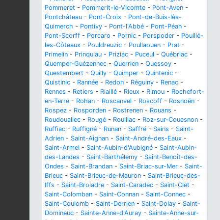
Pommeret
-
Pommerit-le-Vicomte
-
Pont-Aven
-
Pontchâteau
-
Pont-Croix
-
Pont-de-Buis-lès-
Quimerch
-
Pontivy
-
Pont-l'Abbé
-
Pont-Péan
-
Pont-Scorff
-
Porcaro
-
Pornic
-
Porspoder
-
Pouillé-
les-Côteaux
-
Pouldreuzic
-
Poullaouen
-
Prat
-
Primelin
-
Prinquiau
-
Priziac
-
Puceul
-
Québriac
-
Quemper-Guézennec
-
Querrien
-
Quessoy
-
Questembert
-
Quilly
-
Quimper
-
Quintenic
-
Quistinic
-
Rannée
-
Redon
-
Réguiny
-
Renac
-
Rennes
-
Retiers
-
Riaillé
-
Rieux
-
Rimou
-
Rochefort-
en-Terre
-
Rohan
-
Roscanvel
-
Roscoff
-
Rosnoën
-
Rospez
-
Rosporden
-
Rostrenen
-
Rouans
-
Roudouallec
-
Rougé
-
Rouillac
-
Roz-sur-Couesnon
-
Ruffiac
-
Ruffigné
-
Runan
-
Saffré
-
Sains
-
Saint-
Adrien
-
Saint-Aignan
-
Saint-André-des-Eaux
-
Saint-Armel
-
Saint-Aubin-d'Aubigné
-
Saint-Aubin-
des-Landes
-
Saint-Barthélemy
-
Saint-Benoît-des-
Ondes
-
Saint-Brandan
-
Saint-Briac-sur-Mer
-
Saint-
Brieuc
-
Saint-Brieuc-de-Mauron
-
Saint-Brieuc-des-
Iffs
-
Saint-Broladre
-
Saint-Caradec
-
Saint-Clet
-
Saint-Colomban
-
Saint-Connan
-
Saint-Connec
-
Saint-Coulomb
-
Saint-Derrien
-
Saint-Dolay
-
Saint-
Domineuc
-
Sainte-Anne-d'Auray
-
Sainte-Anne-sur-