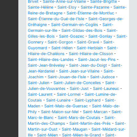
Brivet
-
Sainte-Anne-sur-Vilaine
-
Sainte-Brigitte
-
Sainte-Hélène
-
Saint-Eloy
-
Sainte-Pazanne
-
Sainte-
Reine-de-Bretagne
-
Saint-Étienne-de-Montluc
-
Saint-Étienne-du-Gué-de-l'Isle
-
Saint-Georges-de-
Gréhaigne
-
Saint-Germain-en-Coglès
-
Saint-
Germain-sur-Ille
-
Saint-Gildas-des-Bois
-
Saint-
Gilles-les-Bois
-
Saint-Goazec
-
Saint-Gonlay
-
Saint-
Gonnery
-
Saint-Gorgon
-
Saint-Gravé
-
Saint-
Guyomard
-
Saint-Hélen
-
Saint-Herblain
-
Saint-
Hilaire-de-Chaléons
-
Saint-Hilaire-de-Clisson
-
Saint-Hilaire-des-Landes
-
Saint-Jacut-les-Pins
-
Saint-Jean-Brévelay
-
Saint-Jean-du-Doigt
-
Saint-
Jean-Kerdaniel
-
Saint-Jean-sur-Vilaine
-
Saint-
Joachim
-
Saint-Jouan-de-l'Isle
-
Saint-Judoce
-
Saint-Julien
-
Saint-Julien-de-Concelles
-
Saint-
Julien-de-Vouvantes
-
Saint-Just
-
Saint-Launeuc
-
Saint-Laurent
-
Saint-Lormel
-
Saint-Lumine-de-
Coutais
-
Saint-Lunaire
-
Saint-Lyphard
-
Saint-
Maden
-
Saint-Malo-de-Guersac
-
Saint-Malo-de-
Phily
-
Saint-Malon-sur-Mel
-
Saint-Marcan
-
Saint-
Marc-le-Blanc
-
Saint-Mars-de-Coutais
-
Saint-
Martin-des-Champs
-
Saint-Martin-des-Prés
-
Saint-
Martin-sur-Oust
-
Saint-Maugan
-
Saint-Médard-sur-
Ille
-
Saint-Méen
-
Saint-Méen-le-Grand
-
Saint-