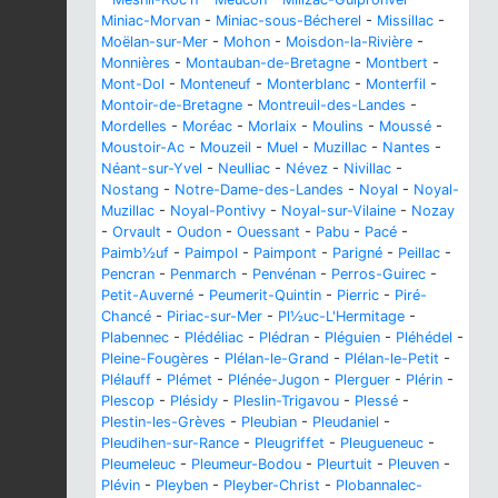
Miniac-Morvan
-
Miniac-sous-Bécherel
-
Missillac
-
Moëlan-sur-Mer
-
Mohon
-
Moisdon-la-Rivière
-
Monnières
-
Montauban-de-Bretagne
-
Montbert
-
Mont-Dol
-
Monteneuf
-
Monterblanc
-
Monterfil
-
Montoir-de-Bretagne
-
Montreuil-des-Landes
-
Mordelles
-
Moréac
-
Morlaix
-
Moulins
-
Moussé
-
Moustoir-Ac
-
Mouzeil
-
Muel
-
Muzillac
-
Nantes
-
Néant-sur-Yvel
-
Neulliac
-
Névez
-
Nivillac
-
Nostang
-
Notre-Dame-des-Landes
-
Noyal
-
Noyal-
Muzillac
-
Noyal-Pontivy
-
Noyal-sur-Vilaine
-
Nozay
-
Orvault
-
Oudon
-
Ouessant
-
Pabu
-
Pacé
-
Paimb½uf
-
Paimpol
-
Paimpont
-
Parigné
-
Peillac
-
Pencran
-
Penmarch
-
Penvénan
-
Perros-Guirec
-
Petit-Auverné
-
Peumerit-Quintin
-
Pierric
-
Piré-
Chancé
-
Piriac-sur-Mer
-
Pl½uc-L'Hermitage
-
Plabennec
-
Plédéliac
-
Plédran
-
Pléguien
-
Pléhédel
-
Pleine-Fougères
-
Plélan-le-Grand
-
Plélan-le-Petit
-
Plélauff
-
Plémet
-
Plénée-Jugon
-
Plerguer
-
Plérin
-
Plescop
-
Plésidy
-
Pleslin-Trigavou
-
Plessé
-
Plestin-les-Grèves
-
Pleubian
-
Pleudaniel
-
Pleudihen-sur-Rance
-
Pleugriffet
-
Pleugueneuc
-
Pleumeleuc
-
Pleumeur-Bodou
-
Pleurtuit
-
Pleuven
-
Plévin
-
Pleyben
-
Pleyber-Christ
-
Plobannalec-