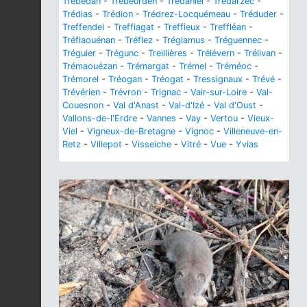
Trébédan
-
Trébeurden
-
Trédaniel
-
Trédarzec
-
Trédias
-
Trédion
-
Trédrez-Locquémeau
-
Tréduder
-
Treffendel
-
Treffiagat
-
Treffieux
-
Treffléan
-
Tréflaouénan
-
Tréflez
-
Tréglamus
-
Tréguennec
-
Tréguier
-
Trégunc
-
Treillières
-
Trélévern
-
Trélivan
-
Trémaouézan
-
Trémargat
-
Trémel
-
Tréméoc
-
Trémorel
-
Tréogan
-
Tréogat
-
Tressignaux
-
Trévé
-
Trévérien
-
Trévron
-
Trignac
-
Vair-sur-Loire
-
Val-
Couesnon
-
Val d'Anast
-
Val-d'Izé
-
Val d'Oust
-
Vallons-de-l'Erdre
-
Vannes
-
Vay
-
Vertou
-
Vieux-
Viel
-
Vigneux-de-Bretagne
-
Vignoc
-
Villeneuve-en-
Retz
-
Villepot
-
Visseiche
-
Vitré
-
Vue
-
Yvias
Previous
Next