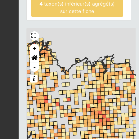
4
taxon(s) inférieur(s) agrégé(s)
sur cette fiche
+
-