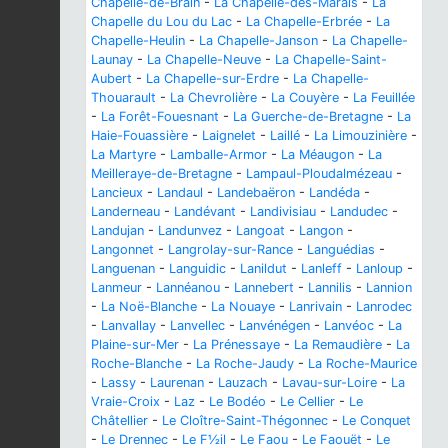
Chapelle-de-Brain
-
La Chapelle-des-Marais
-
La
Chapelle du Lou du Lac
-
La Chapelle-Erbrée
-
La
Chapelle-Heulin
-
La Chapelle-Janson
-
La Chapelle-
Launay
-
La Chapelle-Neuve
-
La Chapelle-Saint-
Aubert
-
La Chapelle-sur-Erdre
-
La Chapelle-
Thouarault
-
La Chevrolière
-
La Couyère
-
La Feuillée
-
La Forêt-Fouesnant
-
La Guerche-de-Bretagne
-
La
Haie-Fouassière
-
Laignelet
-
Laillé
-
La Limouzinière
-
La Martyre
-
Lamballe-Armor
-
La Méaugon
-
La
Meilleraye-de-Bretagne
-
Lampaul-Ploudalmézeau
-
Lancieux
-
Landaul
-
Landebaëron
-
Landéda
-
Landerneau
-
Landévant
-
Landivisiau
-
Landudec
-
Landujan
-
Landunvez
-
Langoat
-
Langon
-
Langonnet
-
Langrolay-sur-Rance
-
Languédias
-
Languenan
-
Languidic
-
Lanildut
-
Lanleff
-
Lanloup
-
Lanmeur
-
Lannéanou
-
Lannebert
-
Lannilis
-
Lannion
-
La Noë-Blanche
-
La Nouaye
-
Lanrivain
-
Lanrodec
-
Lanvallay
-
Lanvellec
-
Lanvénégen
-
Lanvéoc
-
La
Plaine-sur-Mer
-
La Prénessaye
-
La Remaudière
-
La
Roche-Blanche
-
La Roche-Jaudy
-
La Roche-Maurice
-
Lassy
-
Laurenan
-
Lauzach
-
Lavau-sur-Loire
-
La
Vraie-Croix
-
Laz
-
Le Bodéo
-
Le Cellier
-
Le
Châtellier
-
Le Cloître-Saint-Thégonnec
-
Le Conquet
-
Le Drennec
-
Le F½il
-
Le Faou
-
Le Faouët
-
Le