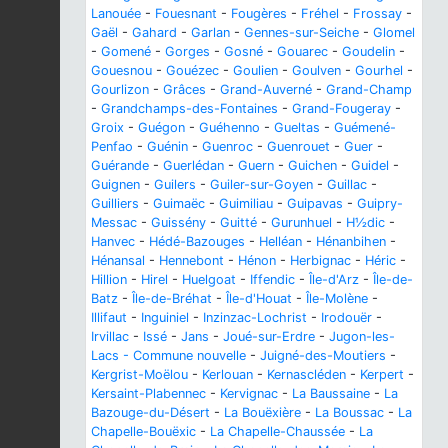
Lanouée
-
Fouesnant
-
Fougères
-
Fréhel
-
Frossay
-
Gaël
-
Gahard
-
Garlan
-
Gennes-sur-Seiche
-
Glomel
-
Gomené
-
Gorges
-
Gosné
-
Gouarec
-
Goudelin
-
Gouesnou
-
Gouézec
-
Goulien
-
Goulven
-
Gourhel
-
Gourlizon
-
Grâces
-
Grand-Auverné
-
Grand-Champ
-
Grandchamps-des-Fontaines
-
Grand-Fougeray
-
Groix
-
Guégon
-
Guéhenno
-
Gueltas
-
Guémené-
Penfao
-
Guénin
-
Guenroc
-
Guenrouet
-
Guer
-
Guérande
-
Guerlédan
-
Guern
-
Guichen
-
Guidel
-
Guignen
-
Guilers
-
Guiler-sur-Goyen
-
Guillac
-
Guilliers
-
Guimaëc
-
Guimiliau
-
Guipavas
-
Guipry-
Messac
-
Guissény
-
Guitté
-
Gurunhuel
-
H½dic
-
Hanvec
-
Hédé-Bazouges
-
Helléan
-
Hénanbihen
-
Hénansal
-
Hennebont
-
Hénon
-
Herbignac
-
Héric
-
Hillion
-
Hirel
-
Huelgoat
-
Iffendic
-
Île-d'Arz
-
Île-de-
Batz
-
Île-de-Bréhat
-
Île-d'Houat
-
Île-Molène
-
Illifaut
-
Inguiniel
-
Inzinzac-Lochrist
-
Irodouër
-
Irvillac
-
Issé
-
Jans
-
Joué-sur-Erdre
-
Jugon-les-
Lacs - Commune nouvelle
-
Juigné-des-Moutiers
-
Kergrist-Moëlou
-
Kerlouan
-
Kernascléden
-
Kerpert
-
Kersaint-Plabennec
-
Kervignac
-
La Baussaine
-
La
Bazouge-du-Désert
-
La Bouëxière
-
La Boussac
-
La
Chapelle-Bouëxic
-
La Chapelle-Chaussée
-
La