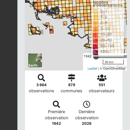
Nombre
d'observations
0–1
1–2
2–5
5–10
10–20
20–50
50–100
100+
1942
30 km
Nombre d'observa
Leaflet
| © OpenStreetMap
3 664
879
551
observations
communes
observateurs
Première
Dernière
observation
observation
1942
2026