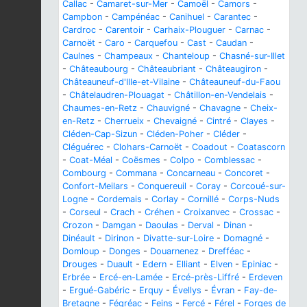
Callac
-
Camaret-sur-Mer
-
Camoël
-
Camors
-
Campbon
-
Campénéac
-
Canihuel
-
Carantec
-
Cardroc
-
Carentoir
-
Carhaix-Plouguer
-
Carnac
-
Carnoët
-
Caro
-
Carquefou
-
Cast
-
Caudan
-
Caulnes
-
Champeaux
-
Chanteloup
-
Chasné-sur-Illet
-
Châteaubourg
-
Châteaubriant
-
Châteaugiron
-
Châteauneuf-d'Ille-et-Vilaine
-
Châteauneuf-du-Faou
-
Châtelaudren-Plouagat
-
Châtillon-en-Vendelais
-
Chaumes-en-Retz
-
Chauvigné
-
Chavagne
-
Cheix-
en-Retz
-
Cherrueix
-
Chevaigné
-
Cintré
-
Clayes
-
Cléden-Cap-Sizun
-
Cléden-Poher
-
Cléder
-
Cléguérec
-
Clohars-Carnoët
-
Coadout
-
Coatascorn
-
Coat-Méal
-
Coësmes
-
Colpo
-
Comblessac
-
Combourg
-
Commana
-
Concarneau
-
Concoret
-
Confort-Meilars
-
Conquereuil
-
Coray
-
Corcoué-sur-
Logne
-
Cordemais
-
Corlay
-
Cornillé
-
Corps-Nuds
-
Corseul
-
Crach
-
Créhen
-
Croixanvec
-
Crossac
-
Crozon
-
Damgan
-
Daoulas
-
Derval
-
Dinan
-
Dinéault
-
Dirinon
-
Divatte-sur-Loire
-
Domagné
-
Domloup
-
Donges
-
Douarnenez
-
Drefféac
-
Drouges
-
Duault
-
Edern
-
Elliant
-
Elven
-
Epiniac
-
Erbrée
-
Ercé-en-Lamée
-
Ercé-près-Liffré
-
Erdeven
-
Ergué-Gabéric
-
Erquy
-
Évellys
-
Évran
-
Fay-de-
Bretagne
-
Fégréac
-
Feins
-
Fercé
-
Férel
-
Forges de