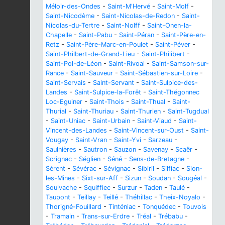
Méloir-des-Ondes
-
Saint-M'Hervé
-
Saint-Molf
-
Saint-Nicodème
-
Saint-Nicolas-de-Redon
-
Saint-
Nicolas-du-Tertre
-
Saint-Nolff
-
Saint-Onen-la-
Chapelle
-
Saint-Pabu
-
Saint-Péran
-
Saint-Père-en-
Retz
-
Saint-Père-Marc-en-Poulet
-
Saint-Péver
-
Saint-Philbert-de-Grand-Lieu
-
Saint-Philibert
-
Saint-Pol-de-Léon
-
Saint-Rivoal
-
Saint-Samson-sur-
Rance
-
Saint-Sauveur
-
Saint-Sébastien-sur-Loire
-
Saint-Servais
-
Saint-Servant
-
Saint-Sulpice-des-
Landes
-
Saint-Sulpice-la-Forêt
-
Saint-Thégonnec
Loc-Eguiner
-
Saint-Thois
-
Saint-Thual
-
Saint-
Thurial
-
Saint-Thuriau
-
Saint-Thurien
-
Saint-Tugdual
-
Saint-Uniac
-
Saint-Urbain
-
Saint-Viaud
-
Saint-
Vincent-des-Landes
-
Saint-Vincent-sur-Oust
-
Saint-
Vougay
-
Saint-Vran
-
Saint-Yvi
-
Sarzeau
-
Saulnières
-
Sautron
-
Sauzon
-
Savenay
-
Scaër
-
Scrignac
-
Séglien
-
Séné
-
Sens-de-Bretagne
-
Sérent
-
Sévérac
-
Sévignac
-
Sibiril
-
Silfiac
-
Sion-
les-Mines
-
Sixt-sur-Aff
-
Sizun
-
Soudan
-
Sougéal
-
Soulvache
-
Squiffiec
-
Surzur
-
Taden
-
Taulé
-
Taupont
-
Teillay
-
Teillé
-
Théhillac
-
Theix-Noyalo
-
Thorigné-Fouillard
-
Tinténiac
-
Tonquédec
-
Touvois
-
Tramain
-
Trans-sur-Erdre
-
Tréal
-
Trébabu
-