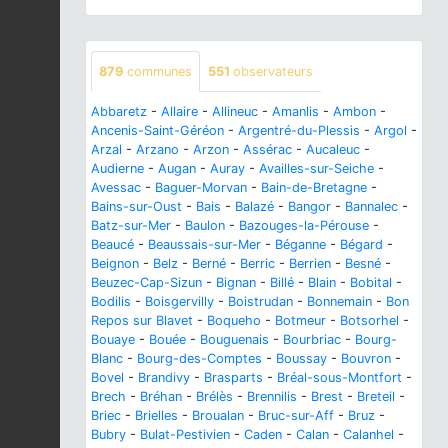
879
communes
551
observateurs
Abbaretz
-
Allaire
-
Allineuc
-
Amanlis
-
Ambon
-
Ancenis-Saint-Géréon
-
Argentré-du-Plessis
-
Argol
-
Arzal
-
Arzano
-
Arzon
-
Assérac
-
Aucaleuc
-
Audierne
-
Augan
-
Auray
-
Availles-sur-Seiche
-
Avessac
-
Baguer-Morvan
-
Bain-de-Bretagne
-
Bains-sur-Oust
-
Bais
-
Balazé
-
Bangor
-
Bannalec
-
Batz-sur-Mer
-
Baulon
-
Bazouges-la-Pérouse
-
Beaucé
-
Beaussais-sur-Mer
-
Béganne
-
Bégard
-
Beignon
-
Belz
-
Berné
-
Berric
-
Berrien
-
Besné
-
Beuzec-Cap-Sizun
-
Bignan
-
Billé
-
Blain
-
Bobital
-
Bodilis
-
Boisgervilly
-
Boistrudan
-
Bonnemain
-
Bon
Repos sur Blavet
-
Boqueho
-
Botmeur
-
Botsorhel
-
Bouaye
-
Bouée
-
Bouguenais
-
Bourbriac
-
Bourg-
Blanc
-
Bourg-des-Comptes
-
Boussay
-
Bouvron
-
Bovel
-
Brandivy
-
Brasparts
-
Bréal-sous-Montfort
-
Brech
-
Bréhan
-
Brélès
-
Brennilis
-
Brest
-
Breteil
-
Briec
-
Brielles
-
Broualan
-
Bruc-sur-Aff
-
Bruz
-
Bubry
-
Bulat-Pestivien
-
Caden
-
Calan
-
Calanhel
-