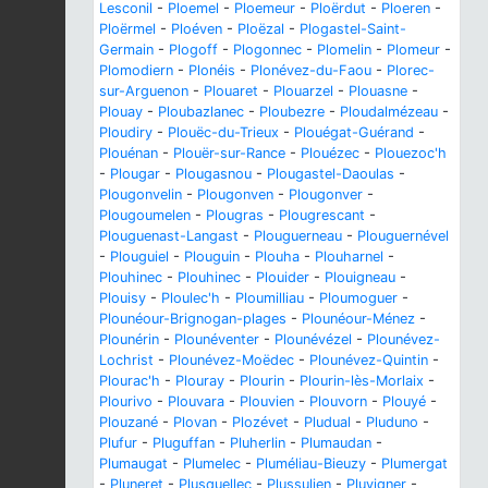
Lesconil
-
Ploemel
-
Ploemeur
-
Ploërdut
-
Ploeren
-
Ploërmel
-
Ploéven
-
Ploëzal
-
Plogastel-Saint-
Germain
-
Plogoff
-
Plogonnec
-
Plomelin
-
Plomeur
-
Plomodiern
-
Plonéis
-
Plonévez-du-Faou
-
Plorec-
sur-Arguenon
-
Plouaret
-
Plouarzel
-
Plouasne
-
Plouay
-
Ploubazlanec
-
Ploubezre
-
Ploudalmézeau
-
Ploudiry
-
Plouëc-du-Trieux
-
Plouégat-Guérand
-
Plouénan
-
Plouër-sur-Rance
-
Plouézec
-
Plouezoc'h
-
Plougar
-
Plougasnou
-
Plougastel-Daoulas
-
Plougonvelin
-
Plougonven
-
Plougonver
-
Plougoumelen
-
Plougras
-
Plougrescant
-
Plouguenast-Langast
-
Plouguerneau
-
Plouguernével
-
Plouguiel
-
Plouguin
-
Plouha
-
Plouharnel
-
Plouhinec
-
Plouhinec
-
Plouider
-
Plouigneau
-
Plouisy
-
Ploulec'h
-
Ploumilliau
-
Ploumoguer
-
Plounéour-Brignogan-plages
-
Plounéour-Ménez
-
Plounérin
-
Plounéventer
-
Plounévézel
-
Plounévez-
Lochrist
-
Plounévez-Moëdec
-
Plounévez-Quintin
-
Plourac'h
-
Plouray
-
Plourin
-
Plourin-lès-Morlaix
-
Plourivo
-
Plouvara
-
Plouvien
-
Plouvorn
-
Plouyé
-
Plouzané
-
Plovan
-
Plozévet
-
Pludual
-
Pluduno
-
Plufur
-
Pluguffan
-
Pluherlin
-
Plumaudan
-
Plumaugat
-
Plumelec
-
Pluméliau-Bieuzy
-
Plumergat
-
Pluneret
-
Plusquellec
-
Plussulien
-
Pluvigner
-